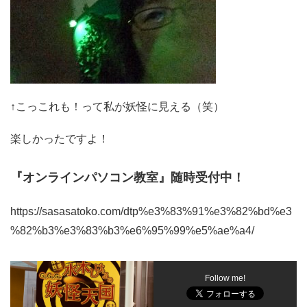
↑こっこれも！って私が妖怪に見える（笑）
楽しかったですよ！
『オンラインパソコン教室』随時受付中！
https://sasasatoko.com/dtp%e3%83%91%e3%82%bd%e3
%82%b3%e3%83%b3%e6%95%99%e5%ae%a4/
Follow me!