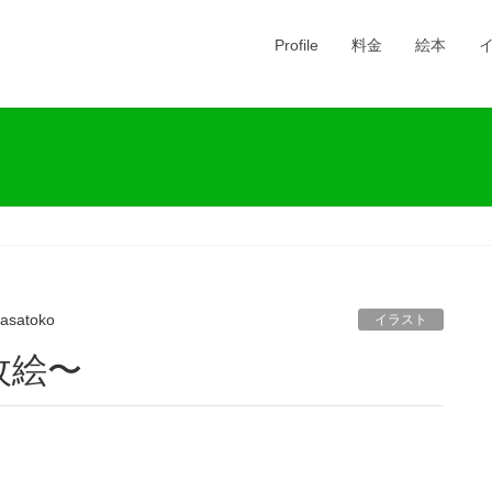
Profile
料金
絵本
asatoko
イラスト
枚絵〜