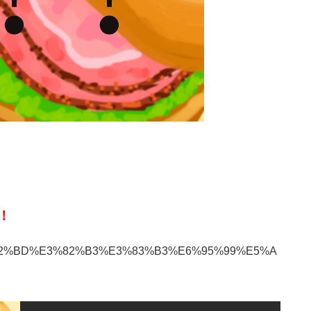
！
！
%E3%82%BD%E3%82%B3%E3%83%B3%E6%95%99%E5%A