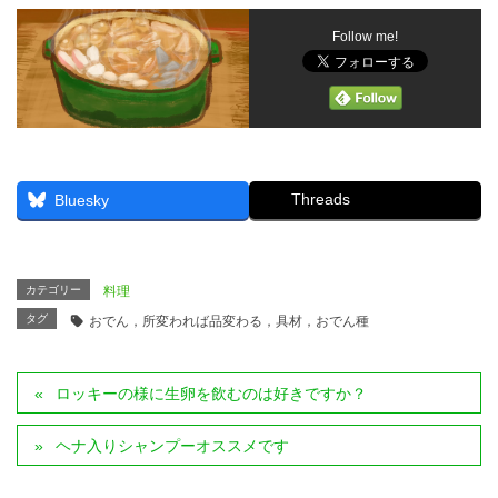
Follow me!
Threads
Bluesky
カテゴリー
料理
タグ
おでん，所変われば品変わる，具材，おでん種
ロッキーの様に生卵を飲むのは好きですか？
ヘナ入りシャンプーオススメです