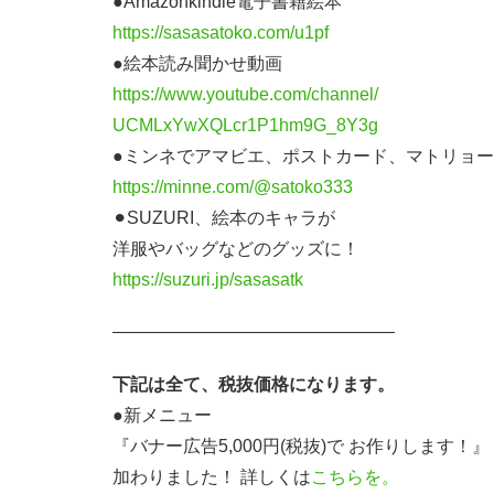
●Amazonkindle電子書籍絵本
https://sasasatoko.com/u1pf
●絵本読み聞かせ動画
https://www.youtube.com/channel/
UCMLxYwXQLcr1P1hm9G_8Y3g
●ミンネでアマビエ、ポストカード、マトリョ
https://minne.com/@satoko333
⚫︎SUZURI、絵本のキャラが
洋服やバッグなどのグッズに！
https://suzuri.jp/sasasatk
————————————————
下記は全て、税抜価格になります。
●新メニュー
『バナー広告5,000円(税抜)で お作りします！』
加わりました！ 詳しくは
こちらを。