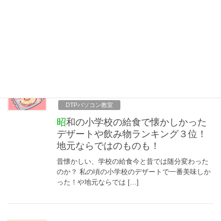
自分の絵本を初めて読んだ時の感動
は忘れられない！
イラストレーターでもあり、 グラフィックデザイ
ナーでもある私ですが 絵本作家の肩書きもあって
子供が小学三年生 […]
2018年7月8日
DTPパソコン教室
昭和の小学校の給食で懐かしかった
デザートや飲み物ランキング３位！
地元ならではのものも！
昔懐かしい、学校の給食今と昔では随分変わった
のか？ 私の頃の小学校のデザートで一番美味しか
った！や地元ならでは […]