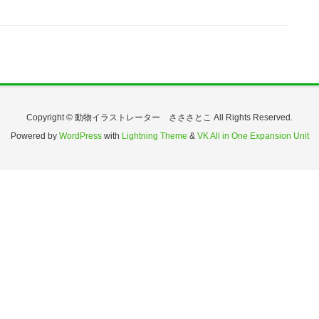
Copyright © 動物イラストレーター さささとこ All Rights Reserved.
Powered by
WordPress
with
Lightning Theme
&
VK All in One Expansion Unit