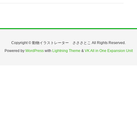
Copyright © 動物イラストレーター さささとこ All Rights Reserved.
Powered by
WordPress
with
Lightning Theme
&
VK All in One Expansion Unit