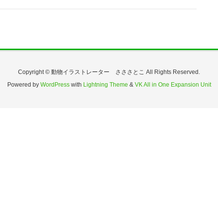
Copyright © 動物イラストレーター さささとこ All Rights Reserved.
Powered by
WordPress
with
Lightning Theme
&
VK All in One Expansion Unit