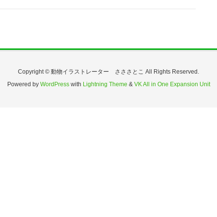
Copyright © 動物イラストレーター さささとこ All Rights Reserved.
Powered by
WordPress
with
Lightning Theme
&
VK All in One Expansion Unit