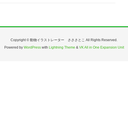
Copyright © 動物イラストレーター さささとこ All Rights Reserved.
Powered by
WordPress
with
Lightning Theme
&
VK All in One Expansion Unit