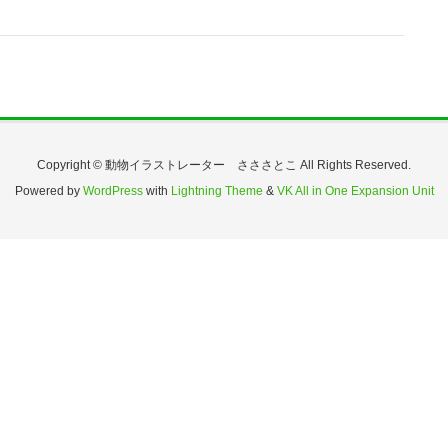
Copyright © 動物イラストレーター さささとこ All Rights Reserved.
Powered by
WordPress
with
Lightning Theme
&
VK All in One Expansion Unit