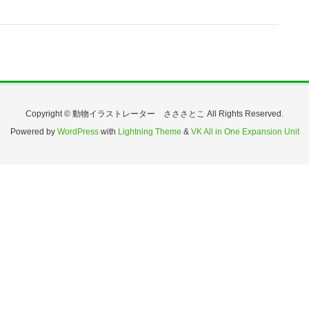
Copyright © 動物イラストレーター さささとこ All Rights Reserved.
Powered by
WordPress
with
Lightning Theme
&
VK All in One Expansion Unit