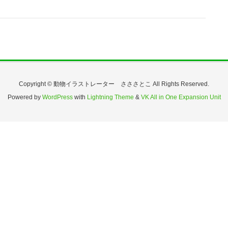
Copyright © 動物イラストレーター さささとこ All Rights Reserved.
Powered by
WordPress
with
Lightning Theme
&
VK All in One Expansion Unit