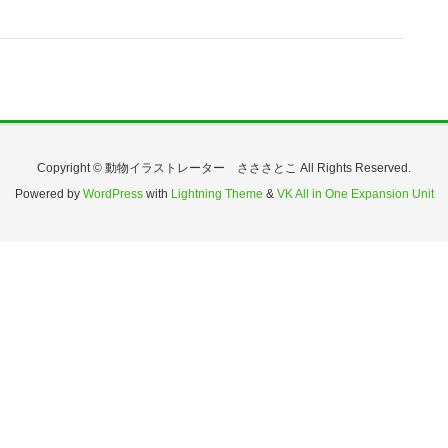
Copyright © 動物イラストレーター さささとこ All Rights Reserved.
Powered by
WordPress
with
Lightning Theme
&
VK All in One Expansion Unit