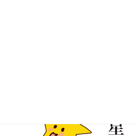
そして、新しい年度になって
音楽の先生で「〇〇星子先生」（女性）という先生が
異動で私の学校にやってきました。
子供たちの間で、2人が結婚したら音楽の先生の名前が
「星子星子」になるね！って話題で持ちきりな時がありま
した。